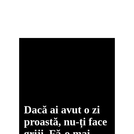
Dacă ai avut o zi
proastă, nu-ți face
griji. Fă-o mai